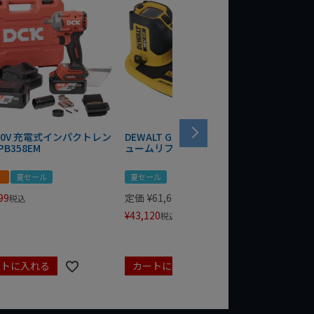
 20V 充電式インパクトレン
DEWALT GRABO 18V電動バキ
WIT/ST
PB358EM
ュームリフター DCE590N-XJ
ンチ 75
！
夏セール
夏セール
夏セール
99
定価
¥
61,600
定価
¥
24
税込
¥
43,120
¥
17,479
税込
ートに入れる
カートに入れる
カート