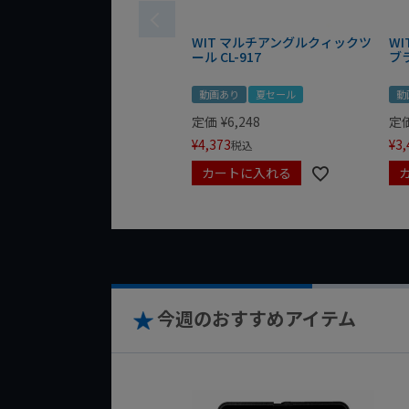
WIT マルチアングルクィックツ
W
ール CL-917
ブ
動画あり
夏セール
動
定価
¥
6,248
定
¥
4,373
¥
3,
税込
カートに入れる
今週のおすすめアイテム