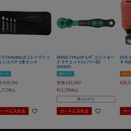
T/STAHLWILLE 12-イグニッ
WERA ZYKLOP 1/4" コンフォー
DCK
ョンスパナ 5本セット
トラチェット(レバー式)
チ KD
005600
セール
夏セール
NEW
価
¥
29,590
定価
¥
16,940
¥
28,1
,713
¥
12,705
税込
税込
残りわずか
カートに入れる
カートに入れる
カ