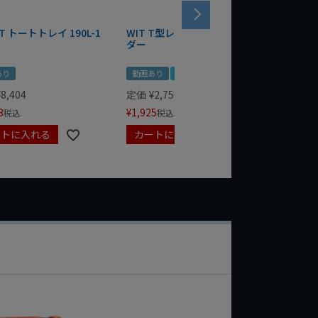
T トートトレイ 190L-1
WIT T型レンチマグネットホル
WERA
ダー
Bottle 
あり
動画あり
夏セール
定価
¥
1,
¥
1,485
¥
8,404
定価
¥
2,750
3
¥
1,925
税込
税込
ートに入れる
カートに入れる
カート