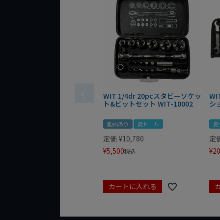
WIT 1/4dr 20pcスタビーソケッ
WI
ト&ビットセット WIT-10002
シ
動画あり
夏セール
夏
定価
¥
10,780
定
¥
5,500
¥
20
税込
カートに入れる