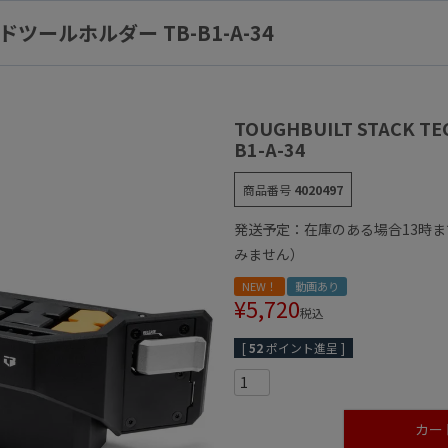
ハンドツールホルダー TB-B1-A-34
TOUGHBUILT STACK 
B1-A-34
商品番号
4020497
発送予定：在庫のある場合13時
みません）
NEW！
動画あり
¥
5,720
税込
[
52
ポイント進呈 ]
カー