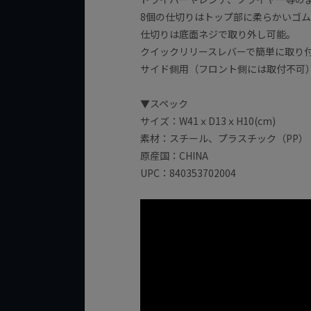
8個の仕切りはトップ部に柔らかいゴ
仕切りは底面ネジで取り外し可能。
クイックリリースレバーで簡単に取り
サイド側用（フロント側には取付不可
▼スペック
サイズ：W41ｘD13ｘH10(cm)
素材：スチール、プラスチック（PP）
原産国：CHINA
UPC：840353702004