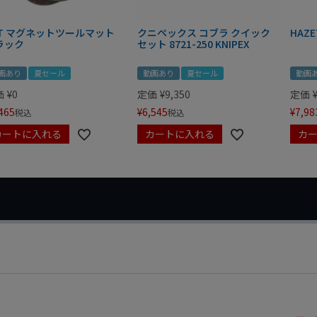
IT マグネットツールマット
クニペックス コブラ クイック
HAZE
ラック
セット 8721-250 KNIPEX
画あり
夏セール
動画あり
夏セール
動画
価
¥
0
定価
¥
9,350
定価
465
¥
6,545
¥
7,98
税込
税込
カートに入れる
カートに入れる
カ