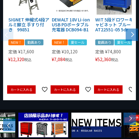
SIGNET 伸縮式4段ア
DEWALT 18V Li-ion
WIT 5段ドロワーキ
ルミ脚立 手すり付
USB PDポータブル
ャビネット ブルー
き 99851
充電器 DCB094-B1
AT22551-05 5dr
NEW！
動画あり
NEW！
夏セール
動画あり
夏セール
定価
¥
17,600
定価
¥
10,120
定価
¥
74,800
¥
12,320
¥
7,084
¥
52,360
税込
税込
税込
カートに入れる
カートに入れる
カートに入れる
Next
Previous