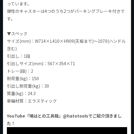
っています。
弾性のキャスターは4つのうち2つがパーキングブレーキ付きで
す。
▼スペック
サイズ(mm)：W714×L410×H909(天板まで)～1070(ハンドル
含む)
引出し：1段
引出しサイズ(mm)：567×354×71
トレー(段)：2
耐荷重(kg)：150
引出し耐荷重(kg)：30
質量(kg)：24.3
車輪材質：エラスティック
YouTube『鳩はとの工具箱』@hatotoolsでご紹介頂きまし
た！