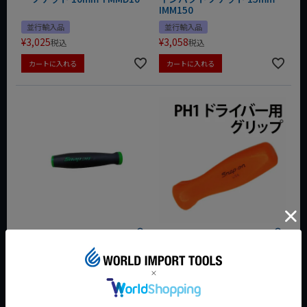
IMM150
並行輸入品
並行輸入品
¥
3,025
¥
3,058
税込
税込
カートに入れる
カートに入れる
SNAP-ON 3/8dr 替えグリッ
SNAP-ON クラシックドライ
プ グリーン FH80-12G
バーグリップ単体 オレンジ
SDD2R-1RO
並行輸入品
並行輸入品
¥
3,080
¥
3,080