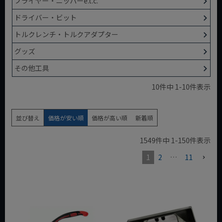
プライヤー・ニッパーe.t.c.
ドライバー・ビット
トルクレンチ・トルクアダプター
グッズ
その他工具
10
件中
1
-
10
件表示
並び替え
価格が安い順
価格が高い順
新着順
1549
件中
1
-
150
件表示
1
2
…
11