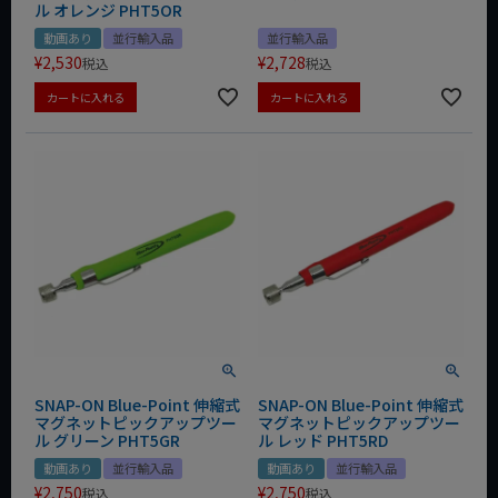
ル オレンジ PHT5OR
動画あり
並行輸入品
並行輸入品
¥
2,530
¥
2,728
税込
税込
カートに入れる
カートに入れる
SNAP-ON Blue-Point 伸縮式
SNAP-ON Blue-Point 伸縮式
マグネットピックアップツー
マグネットピックアップツー
ル グリーン PHT5GR
ル レッド PHT5RD
動画あり
並行輸入品
動画あり
並行輸入品
¥
2,750
¥
2,750
税込
税込