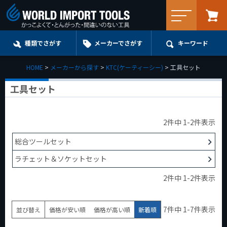
メニュー
種類でさがす
メーカーでさがす
キーワード
HOME
メーカーから探す
KTC(ケーティーシー)
工具セット
工具セット
2
件中
1
-
2
件表示
総合ツールセット
ラチェット＆ソケットセット
2
件中
1
-
2
件表示
7
件中
1
-
7
件表示
並び替え
価格が安い順
価格が高い順
新着順