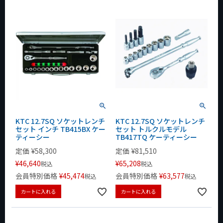
KTC 12.7SQ ソケットレンチ
KTC 12.7SQ ソケットレンチ
セット インチ TB415BX ケー
セット トルクルモデル
ティーシー
TB417TQ ケーティーシー
定価
¥
58,300
定価
¥
81,510
¥
46,640
¥
65,208
税込
税込
会員特別価格
¥
45,474
会員特別価格
¥
63,577
税込
税込
カートに入れる
カートに入れる