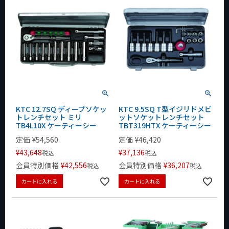
KTC 12.7SQ ディープソケッ
KTC 9.5SQ T型イジリドメビ
トレンチセット ミリ
ットソケットレンチセット
TB4L10X ケーティーシー
TBT319HTX ケーティーシー
定価
¥
54,560
定価
¥
46,420
¥
43,648
¥
37,136
税込
税込
会員特別価格
¥
42,556
会員特別価格
¥
36,207
税込
税込
カートに入れる
カートに入れる