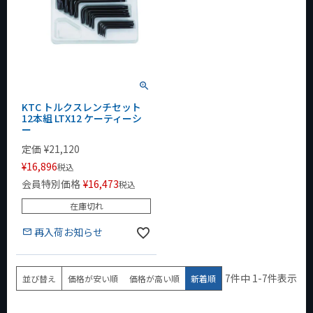
KTC トルクスレンチセット
12本組 LTX12 ケーティーシ
ー
定価
¥
21,120
¥
16,896
税込
会員特別価格
¥
16,473
税込
在庫切れ
再入荷お知らせ
7
件中
1
-
7
件表示
並び替え
価格が安い順
価格が高い順
新着順