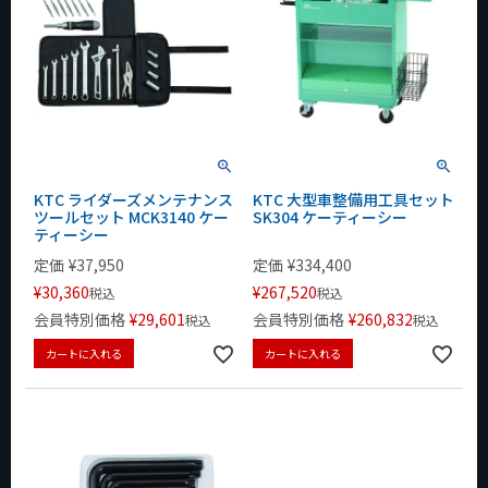
KTC ライダーズメンテナンス
KTC 大型車整備用工具セット
ツールセット MCK3140 ケー
SK304 ケーティーシー
ティーシー
定価
¥
37,950
定価
¥
334,400
¥
30,360
¥
267,520
税込
税込
会員特別価格
¥
29,601
会員特別価格
¥
260,832
税込
税込
カートに入れる
カートに入れる