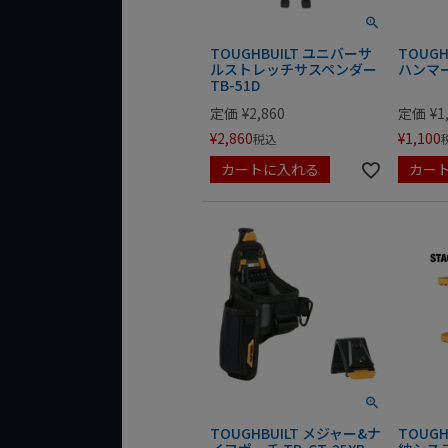
TOUGHBUILT ユニバーサ
TOUG
ルストレッチサスペンダー
ハンマー
TB-51D
定価
¥
2,860
定価
¥
1
¥
2,860
¥
1,100
税込
カートに入れる
カー
TOUGHBUILT メジャー&ナ
TOUGH