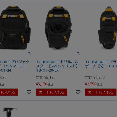
HBUILT プロジェク
TOUGHBUILT ドリルホル
TOUGHBUILT プ
チ（ハンマールー
スター【スペシャリスト】
ポーチ【S】 TB-CT
CT-24
TB-CT-20-LX
,630
定価
¥
5,170
定価
¥
2,750
¥
5,170
¥
2,750
税込
税込
税込
トに入れる
カートに入れる
カートに入れる