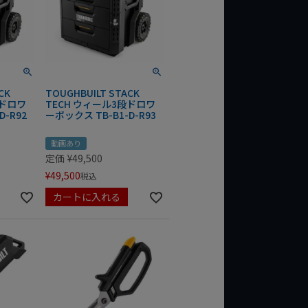
CK
TOUGHBUILT STACK
段ドロワ
TECH ウィール3段ドロワ
D-R92
ーボックス TB-B1-D-R93
動画あり
定価
¥
49,500
¥
49,500
税込
カートに入れる