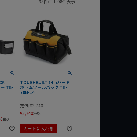
98
件中
1
-
98
件表示
CK
TOUGHBUILT 14inハード
ー TB-
ボトムツールバック TB-
78B-14
定価
¥
3,740
¥
3,740
税込
46
税込
カートに入れる