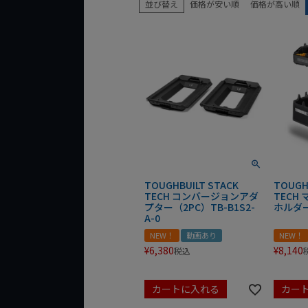
並び替え
価格が安い順
価格が高い順
TOUGHBUILT STACK
TOUGH
TECH コンバージョンアダ
TECH
プター（2PC）TB-B1S2-
ホルダー 
A-0
NEW！
動画あり
NEW！
¥
6,380
¥
8,140
税込
カートに入れる
カー