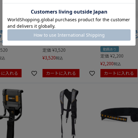
UILT AVIATION
TOUGHBUILT AVIATION
TOUGHBUILT S
サミ（ライトカッ
板金ハサミ（レフトカッ
クトフォールディ
-H4-60-R
ト） TB-H4-60-L
フ TB-H4-12-C
動画あり
,520
定価
¥
3,520
定価
¥
2,200
¥
3,520
税込
税込
¥
2,200
税込
トに入れる
カートに入れる
カートに入れる