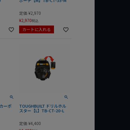
0
ポーチ【M】TB-CT-35-M
定価
¥
2,970
¥
2,970
税込
カートに入れる
ーカーポ
TOUGHBUILT ドリルホル
スター【L】TB-CT-20-L
定価
¥
4,400