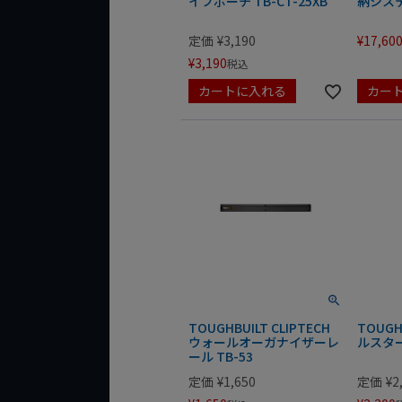
イフポーチ TB-CT-25XB
納システム
定価
¥
3,190
¥
17,60
¥
3,190
税込
カートに入れる
カー
TOUGHBUILT CLIPTECH
TOUG
ウォールオーガナイザーレ
ルスター 
ール TB-53
定価
¥
1,650
定価
¥
2