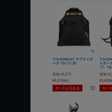
TOUGHBUILT サプライポ
TOUG
ーチ TB-CT-05
トポー
プ）TB-
定価
¥
4,070
定価
¥
3
¥
4,070
¥
3,630
税込
カートに入れる
カー