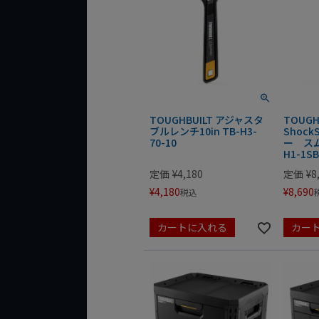
TOUGHBUILT アジャスタ
TOUGHB
ブルレンチ10in TB-H3-
Shoc
70-10
ー スム
H1-1SB
定価
¥
4,180
定価
¥
8
¥
4,180
¥
8,690
税込
カートに入れる
カー