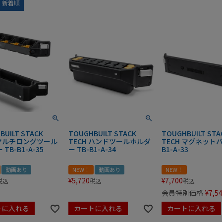
新着順
BUILT STACK
TOUGHBUILT STACK
TOUGHBUILT STA
 マルチロングツール
TECH ハンドツールホルダ
TECH マグネットバ
TB-B1-A-35
ー TB-B1-A-34
B1-A-33
動画あり
NEW！
動画あり
NEW！
¥
5,720
¥
7,700
税込
税込
税込
会員特別価格
¥
7,5
トに入れる
カートに入れる
カートに入れる