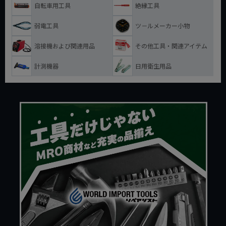
自転車用工具
絶縁工具
弱電工具
ツ－ルメーカー小物
溶接機および関連用品
その他工具・関連アイテム
計測機器
日用衛生用品