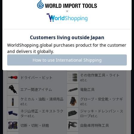
用途・種類
メーカー
キーワード
工具箱・収納アイテム
工具セット
トルクレンチ・トルクドラ
ラチェットハンドル
イバー・トルク管理工具
エクステンション・ユニバ
ソケット
ーサル・アダプターe.t.c.
レンチ・スパナ
プライヤー・ニッパー
その他作業工具・ライト
ドライバー・ビット
e.t.c.
エアー関連アイテム
電動工具
ケミカル・油脂・清掃用品
グローブ・安全靴・ツナギ
e.t.c.
e.t.c.
ネジ山修正・エキストラク
ジャッキ・ドレンパン・ス
ターe.t.c.
ロープe.t.c.
切断・切削・研磨
自動車用特殊工具