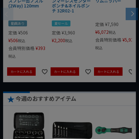
スプレー缶ノズル
ンマーレスセンター
リムニッパー
(2Way) 120mm
ポンチ&ネイルポン
チ 32R02-1
動画あり
夏セール
定価
¥
7,590
¥
6,072
定価
¥
506
定価
¥
3,960
税込
会員特別価格
¥
5,920
¥
506
¥
2,200
税込
税込
会員特別価格
¥
393
税込
税込
カートに入れる
カートに入れる
カートに入れる
今週のおすすめアイテム