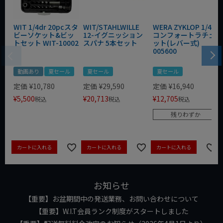
WIT 1/4dr 20pcスタ
WIT/STAHLWILLE
WERA ZYKLOP 1/4"
ビーソケット&ビッ
12-イグニッション
コンフォートラチェ
トセット WIT-10002
スパナ 5本セット
ット(レバー式)
005600
動画あり
夏セール
夏セール
夏セール
定価
¥
10,780
定価
¥
29,590
定価
¥
16,940
¥
5,500
¥
20,713
¥
12,705
税込
税込
税込
残りわずか
カートに入れる
カートに入れる
カートに入れる
お知らせ
【重要】お盆期間中の発送業務、お問い合わせについて
【重要】W.I.T会員ランク制度がスタートしました