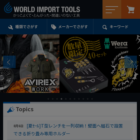
メニュー
種類でさがす
メーカーでさがす
キーワード
Topics
[夏ｾｰﾙ]T型レンチを一列収納！壁面へ磁石で設置
8月6日
できる折り畳み専用ホルダー